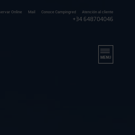
ervar Online
Mail
Conoce Campingred
Atención al cliente
+34 648704046
MENU